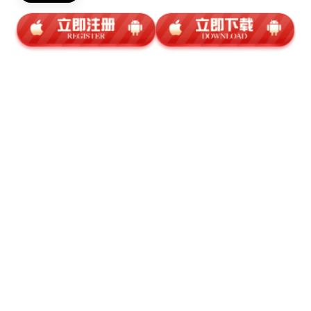
相关文章
星空体育app-谁说建队只能
星空体育-5年2.41亿！湖记称
靠选秀？尼克斯让湖人看到希
里夫斯想要顶薪合同 你觉得湖
望 交易梭哈有何不可？
人会满足他吗？
星空体育app-费利克斯：C罗
星空体育下载-邱彪：失误过
是儿时偶像 他不可复制 我想
多我很不满意，年轻人的表现
做自己
让我们增强了信心