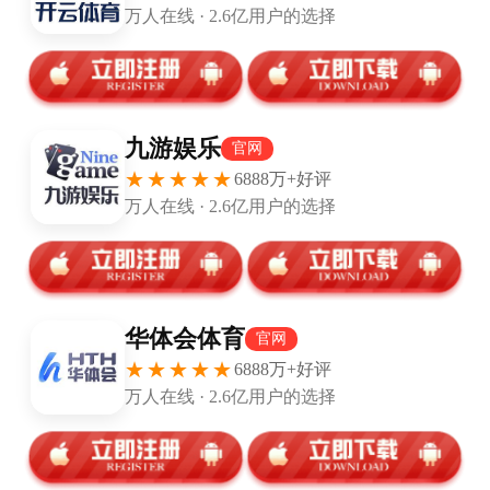
全场三个人是优秀的表现。詹姆斯这场比赛的杀伤力
已经拉满了，虽然末节因为体能下滑导致失误增加，
但他还是可以打进追平的三分。全场比赛29+13+6+3
抢断+1盖帽，这样的输出已经足够爆炸了，也是燃尽
了。斯玛特的发挥也足够强势，他可以在关键时刻造
泰特三分犯规，加时赛也能进球，保持强势输出。而
且全场21+10助攻+5抢断+2盖帽，他给到了全面的输