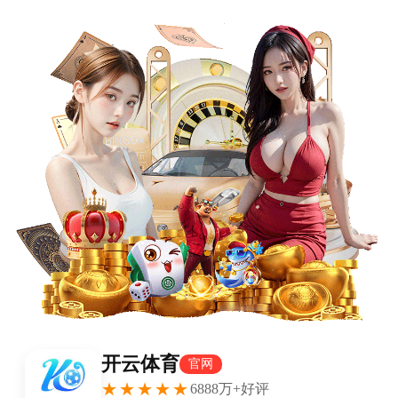
首页
›
德甲
›
内容详情
湖人加时112-108逆转火箭 球员评价：3人优
秀，3人及格，3人低迷
xiaoqiao
2026-06-06
103
NBA季后赛，湖人加时112-108逆转火箭，总比分3-0
领先拿到赛点。这场比赛湖人打得太不容易了，上半
场保持领先，末节却被湖人反超，要被拖入到加时。
加时赛可以维持优势，最终拿下了胜利。