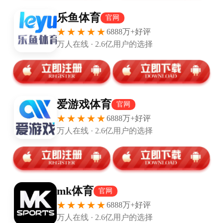
出，持球也能缓解詹姆斯压力。
海斯的发挥还非常亮眼。他每次在球场上都可以给到
正向的帮助，8中5获得12分，护框作用拉满，他打成